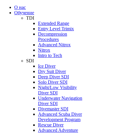
О нас
Обучение
TDI
Extended Range
Entry Level Trimix
Decompression
Procedures
Advanced Nitrox
Nitrox
Intro to Tech
SDI
Ice Diver
Dry Suit Diver
Deep Diver SDI
Solo Diver SDI
Night/Low Visibility
Diver SDI
Underwater Navigation
Diver SDI
Divemaster SDI
Advanced Scuba Diver
Development Program
Rescue Diver
Advanced Adventure