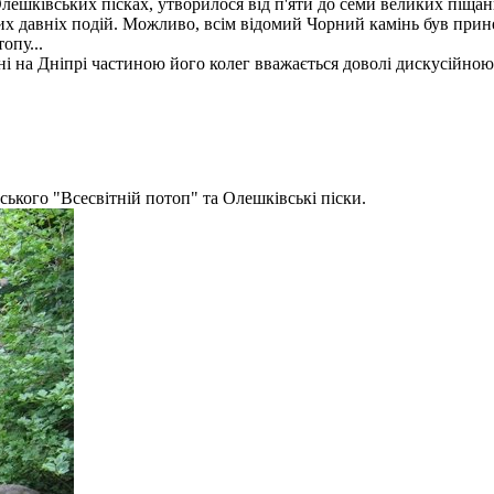
Олешківських пісках, утворилося від п'яти до семи великих піщан
 тих давніх подій. Можливо, всім відомий Чорний камінь був прин
опу...
ені на Дніпрі частиною його колег вважається доволі дискусійною
ського "Всесвiтнiй потоп" та Олешкiвськi пiски.