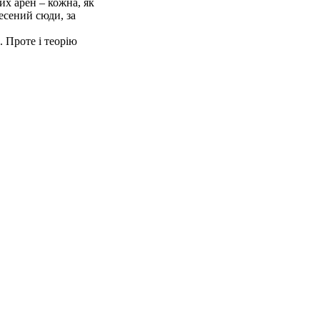
их арен – кожна, як
есений сюди, за
. Проте і теорію