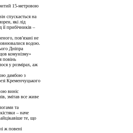
вкритий 15-метровою
ін спускається на
рен, які лід
 її прибічників –
еного, пов'язані не
аповнювалися водою.
ього Дніпра
удов комунізму»
я повінь
ося у розмірах, аж
ною дамбою з
ерезі Кременчуцького
ною виніс
ів, змітав все живе
логами та
кістяки – наче
Найцікавіше те, що
ні ж повені