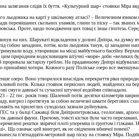
бина залягання слiдiв ïх буття. «Культурний шар» стоянки Мiра 
о льодовика на карті у шкільному атласі? – Величезним язиком в
ди перемішаних скельних уламків, глини та піску – так званих мо
вська. Проте, щодо походження цих товщ є інша гіпотеза. Серед
инув на них. Шаруваті відкладення у долині Дніпра, на думку вч
 під собою западини, потім, коли льодовик танув, ці западини н
атримували воду, утворивши на місці майбутнього басейну Верхн
д із цим природним водосховищем штучні «моря» доби «великих б
й проривала застарілу греблю. На прадавньому Дніпрі відбувалас
о принаймні чотири. Кожного разу Поліське озеро все зменшувал
менше озеро. Воно утворилося внаслідок перекриття ріки природ
бурхливий потік. Кілька стоянок первісних людей, знайдених на б
гові смуги давньої та сучасної штучної водойми співпадали.
23 – 22 тис. років тому. Шалений потік десятки кілометрів шири
аду, вигриз і протягнув за собою величезні шмати берегових схил
і навіть на прилеглих суходолах зазнали руйнувань.
ГЕС та у балці Сажавці біля Дніпропетровська, геологами, архео
к давньої фауни. Причому, товсті кістки були часто переламані, 
перемелені рештки звірячої плоті упереміш із ґрунтом і гілками. 
і». Що означає цей вінегрет, як не свідчення вбивчої повені?
 нанесла п'ятнадцяти-метровий шар піску на стоянку Міра. Подіб