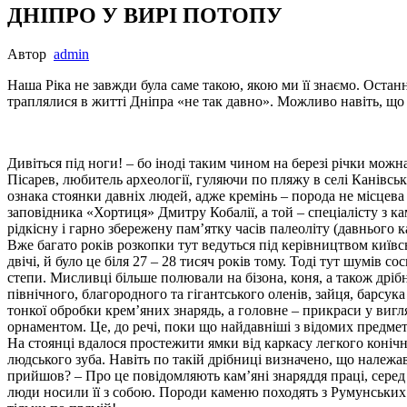
ДНІПРО У ВИРІ ПОТОПУ
Автор
admin
Наша Ріка не завжди була саме такою, якою ми її знаємо. Остан
траплялися в житті Дніпра «не так давно». Можливо навiть, що
Дивiться пiд ноги! – бо iнодi таким чином на березi рiчки можн
Пiсарев, любитель археологiï, гуляючи по пляжу в селi Канiвськ
ознака стоянки давнiх людей, адже кремiнь – порода не мiсцева 
заповiдника «Хортиця» Дмитру Кобалiï, а той – спецiалiсту з к
рiдкiсну i гарно збережену пам’ятку часiв палеолiту (давнього 
Вже багато рокiв розкопки тут ведуться пiд керiвництвом киïв
двiчi, й було це бiля 27 – 28 тисяч рокiв тому. Тодi тут шумiв с
степи. Мисливцi бiльше полювали на бiзона, коня, а також дрiб
пiвнiчного, благородного та гiгантського оленiв, зайця, барсу
тонкоï обробки крем’яних знарядь, а головне – прикраси у вигля
орнаментом. Це, до речi, поки що найдавнiшi з вiдомих предмет
На стоянцi вдалося простежити ямки вiд каркасу легкого конiч
людського зуба. Навiть по такiй дрiбницi визначено, що належав
прийшов? – Про це повiдомляють кам’янi знаряддя працi, серед 
люди носили ïï з собою. Породи каменю походять з Румунських Ка