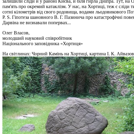
залишили сліди й у районі Києва, й біля гирла Дніпра. Тут, на 
пам'ять про окремий катаклізм. У нас, на Хортиці, теж є сліди
сотні кілометрів від свого родовища, водами льодовикового Пот
P. S. Гіпотеза шановного В. Г. Пазинича про катастрофічні пов
Дарвіна не визнавали попервах...
Олег Власов,
молодший науковий співробітник
Національного заповідника «Хортиця»
На свiтлинах: Чорний Камiнь на Хортицi, картина I. К. Айвазов