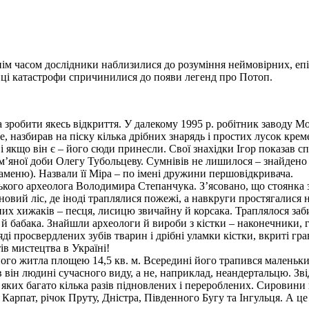
нім часом дослідники наблизилися до розуміння неймовірних, епі
 цi катастрофи спричинилися до появи легенд про Потоп.
а зробити якесь вiдкриття. У далекому 1995 р. робiтник заводу М
е, назбирав на пiску кiлька дрiбних знарядь i простих лусок крем
i якщо вiн є – його сюди принесли. Своï знахiдки Ігор показав с
ам’яноï доби Олегу Тубольцеву. Сумнiвiв не лишилося – знайдено
каменю). Назвали ïï Мiра – по iменi дружини першовiдкривача.
ського археолога Володимира Степанчука. З’ясовано, що стоянка
основий лiс, де iнодi траплялися пожежi, а навкруги простягалися 
них хижакiв – песця, лисицю звичайну й корсака. Траплялося заб
ка й бабака. Знайшли археологи й вироби з кiстки – наконечники,
дi просвердлених зубiв тварин i дрiбнi уламки кiстки, вкритi гр
iв мистецтва в Украïнi!
ного житла площею 14,5 кв. м. Всерединi його трапився маленьк
 вiн людинi сучасного виду, а не, наприклад, неандертальцю. Звi
яких багато кiлька разiв пiдновлених i перероблених. Сировини 
рпат, рiчок Пруту, Днiстра, Пiвденного Бугу та Інгульця. А це –