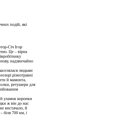
чних подiй, які
отор-Сiч Ігор
еню. Це – вiрна
пiвробiтнику
 нову, надзвичайно
 заселялася людьми
неозорi рiзнотравнi
ити й мамонта,
 голки, ретушери для
авiйованим
ий уламок коронки
дки ж вiн до нас
не вистачало, й
 бiля 700 км, i