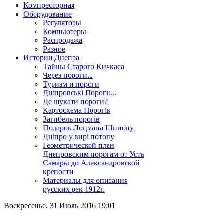
Компрессорная
Оборудование
Регуляторы
Компьютеры
Распродажа
Разное
Истории Днепра
Тайны Старого Кичкаса
Через пороги...
Туризм и пороги
Дніпровські Пороги...
Де шукати пороги?
Картосхема Порогів
Загибель порогів
Подарок Лоцмана Шпиону
Дніпро у вирі потопу
Геометрической план
Днепровским порогам от Усть
Самары до Александровской
крепости
Материалы для описания
русских рек 1912г.
Воскресенье, 31 Июль 2016 19:01