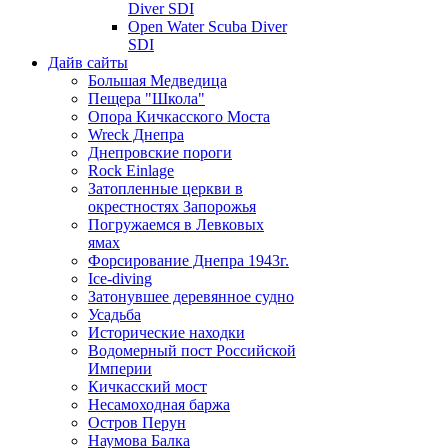
Diver SDI
Open Water Scuba Diver
SDI
Дайв сайты
Большая Медведица
Пещера "Школа"
Опора Кичкасского Моста
Wreck Днепра
Днепровские пороги
Rock Einlage
Затопленные церкви в
окрестностях Запорожья
Погружаемся в Левковых
ямах
Форсирование Днепра 1943г.
Ice-diving
Затонувшее деревянное судно
Усадьба
Исторические находки
Водомерный пост Российской
Империи
Кичкасский мост
Несамоходная баржа
Остров Перун
Наумова Балка