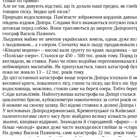
тiльки по прямiй!
Але не так дивують вiдстанi, що ïх долали нашi предки, як гли
товщею пiску. Звiдки цей пiсок?
Природні водосховища. Пам'ятаєте зображення кордонів давньог
південь вздовж Дніпра. Слідами його вважаються потужні покла
штовхав перед собою. Вони трапляються до широти Дніпропетро
географ Василь Пазинич.
Льодовик майже не зачепив українських земель, однак дуже впл
з льодовиком... а з озером. Спочатку маси льоду продавлювали
«Кінцеві морени» – високі вали ґрунту по краях льодовика – з
«Поліське озеро». Сталося це 450 – 500 тис. років тому. Поря
виглядали, як ставки. Рано чи пізно водойма переповнювалася 
неймовірних масштабів. Як припускається, таких катастроф бул
поки не зникло 13 – 12 тис. років тому.
До цієї останньої катастрофи вище порогів Дніпра існувало й 
весняної криги, поваленого лісу, глини та піску, що його ніс 
водосховища, можливо, стояли саме на березі озера. Тобто бере
Сліди катаклізмів. Найпотужніша катастрофа на Дніпрі сталася 
циклопічні брили, кубокілометри накопичених за сотні років ос
й неживе на своєму шляху. Всі відомі стоянки в долині Дніпра 
У котлованах Дніпродзержинської, Кременчуцької та Київської 
палеонтологами свого часу було знайдено велику кількість решто
звалені, кінцівки відірвані. Знаходили й стародавній «фарш» – 
більш «молоді» зразки дуже часто знаходилися глибше за «старш
На думку Василя Пазинича, саме катастрофа 22 тис. років тому