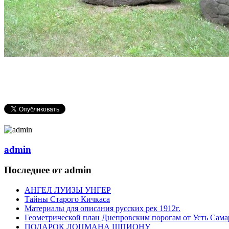
admin
Последнее от admin
АНГЕЛ ЛУИЗЫ УНГЕР
Тайны Старого Кичкаса
Материалы для описания русских рек 1912г.
Геометрической план Днепровским порогам от Усть Сама
ПОДАРОК ЛОЦМАНА ШПИОНУ