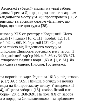
Азовської губернії» малася на увазі забора,
правим берегом Дніпра, поряд з вище згаданим
Кайдацького мосту у м. Дніпропетровськ [36, с.
 кримсько-татарським словом «taramaq», що
бори, що чеше дно судна [38].
женого у ХІХ ст. реєстру є Кодацький. Його
аdak [7], Кадак [10, с. 111], Kudak [12; 13],
кий [42, с. 66], Кайдацкой [43], Старой
е за течією від Південного мосту у м.
рі Кодаки Дніпропетровського р-ну та обл. З
ранітний кар’єр [44, л. 5; 36, с. 34-35; 37].
творював падіння води 1,63 м. [1, с. 61]. Як
них одна за одною: Плоскої, Гостренької,
порогів на карті Радивіла 1613 р. під назвою
 [7; 39, с. 565]. Пізніше, з огляду на великі
ешкода на Дніпровському шляху. У джерелах II
4], «Яцкова забора» [16], «забор Яцкой или
ра» [20, с. 268-269]. На поч. ХХ ст. забора
ого поряд, та Синельниковою – за прізвищем