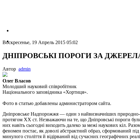
Воскресенье, 19 Апрель 2015 05:02
ДНIПРОВСЬКI ПОРОГИ ЗА ДЖЕРЕЛАМ
Автор
admin
Олег Власов
Молодший науковий спiвробiтник
Нацiонального заповiдника «Хортиця».
Фото в статью добавлены администратором сайта.
Дніпровське Надпорожжя — один з найвизначніших природно-т
протягом ХХ ст. Незважаючи на те, що Дніпровські пороги були 
них навіть сьогодні виходить далеко за межі наукових кіл. Разо
феномен постає, як доволі абстрактний образ, сформований пі
минулого століття й відірваний від сучасних географічних реалі