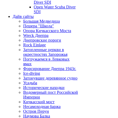
Diver SDI
Open Water Scuba Diver
SDI
Дайв сайты
Большая Медведица
Пещера "Школа"
Опора Кичкасского Моста
Wreck Днепра
Днепровские пороги
Rock Einlage
Затопленные церкви в
окрестностях Запорожья
Погружаемся в Левковых
ямах
Форсирование Днепра 1943г.
Ice-diving
Затонувшее деревянное судно
Усадьба
Исторические находки
Водомерный пост Российской
Империи
Кичкасский мост
Несамоходная баржа
Остров Перун
Наумова Балка