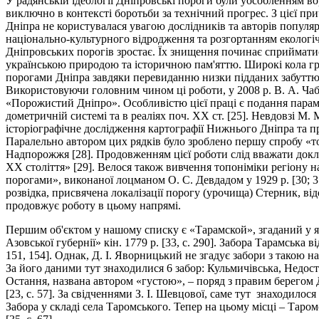
У радянській ідеології Дніпровські пороги були уособленням во
виключно в контексті боротьби за технічний прогрес. З цієї пр
Дніпра не користувалася увагою дослідників та авторів популяр
національно-культурного відродження та розгортанням екологічн
Дніпровських порогів зростає. Їх знищення починає сприйматис
українською природою та історичною пам'яттю. Широкі кола гр
порогами Дніпра завдяки перевиданню низки підданих забуттю
Використовуючи головним чином ці роботи, у 2008 р. В. А. Ча
«Порожистий Дніпро». Особливістю цієї праці є подання параме
дометричній системі та в реаліях поч. ХХ ст. [25]. Невдовзі М
історіографічне дослідження картографії Нижнього Дніпра та п
Паралельно автором цих рядків було зроблено першу спробу «т
Надпорожжя [28]. Продовженням цієї роботи слід вважати док
ХХ століття» [29]. Велося також вивчення топоніміки регіону
порогами», виконаної лоцманом О. С. Девдадом у 1929 р. [30; 3
розвідка, присвячена локалізації порогу (урочища) Стерник, відо
продовжує роботу в цьому напрямі.
Першим об'єктом у нашому списку є «Тарамской», згаданий у яко
Азовської губернії» кін. 1779 р. [33, с. 290]. Забора Тарамська в
151, 154]. Однак, Д. І. Яворницький не згадує забори з такою 
За його даними тут знаходилися 6 забор: Кульмичівська, Недоступ
Остання, названа автором «густою», – поряд з правим берегом 
[23, с. 57]. За свідченнями З. І. Шевцової, саме тут знаходило
Забора у складі села Таромського. Тепер на цьому місці – Таром