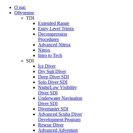
О нас
Обучение
TDI
Extended Range
Entry Level Trimix
Decompression
Procedures
Advanced Nitrox
Nitrox
Intro to Tech
SDI
Ice Diver
Dry Suit Diver
Deep Diver SDI
Solo Diver SDI
Night/Low Visibility
Diver SDI
Underwater Navigation
Diver SDI
Divemaster SDI
Advanced Scuba Diver
Development Program
Rescue Diver
Advanced Adventure