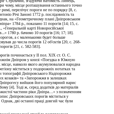
ріг Стрільчий, згадуючи натомість Линець,
ри чому, місце розташування останнього точно
 римі, перелічує пороги не по порядку [8, с.
нтоніо Річі Заноні 1772 р. послідовність та
Однак, на «Геометричному плані Дніпровським
пра» 1784 р., показано 11 порогів [14; 15, с.
 р., «Генеральній карті Новоросійської
...» 1780 р. бачимо 10 порогів [16; 17; 18].
порогов, а с маленькими будет больше
вував до числа порогів 12 об'єктів [20, с. 268-
орогів [21, с. 582-583].
гів починається у ІІ пол. ХІХ ст. О. С.
ижнім Дніпром у книзі «Поездка в Южную
 місце, навколо якого акумулювалася народна
 регіону міститься у подорожніх нотатках та
ги топографії Дніпровського Надпорожжя
их козаків» та «Запорожжя в залишках
ва Дніпрогесу вийшов його популярний нарис
му [4]. Тоді ж, серед додатків до матеріалів
рожистої частини ріки Дніпра…» з позначенням
опис Дніпровських порогів міститься у
 Однак, дві останні праці довгий час були