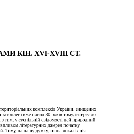
И КІН. ХVI-XVIII СТ.
ериторіальних комплексів України, знищених
затоплені вже понад 80 років тому, інтерес до
м з тим, у суспільній свідомості цей природний
д впливом літературних джерел початку
й. Тому, на нашу думку, точна локалізація