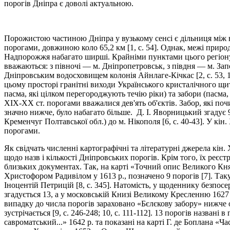
порогів Дніпра є доволі актуальною.
Порожистою частиною Дніпра у вузькому сенсі є дільниця між
порогами, довжиною коло 65,2 км [1, с. 54]. Однак, межі прир
Надпорожжя набагато ширші. Крайніми пунктами цього регіону 
вважаються: з півночі — м. Дніпропетровськ, з півдня — м. Зап
Дніпровським водосховищем колонія Айнлаге-Кічкас [2, с. 53, 129; 3
цьому просторі гранітні виходи Українського кристалічного щи
пасма, які цілком перегороджують течію ріки) та забори (пасма,
ХІХ-ХХ ст. порогами вважалися дев'ять об'єктів. Забор, які по
значно нижче, було набагато більше. Д. І. Яворницький згадує 
Кременчуг Полтавської обл.) до м. Нікополя [6, с. 40-43]. У кін
порогами.
Як свідчать численні картографічні та літературні джерела кін. 
щодо назв і кількості Дніпровських порогів. Крім того, їх реєст
близьких документах. Так, на карті «Точний опис Великого Кня
Христофором Радивілом у 1613 р., позначено 9 порогів [7]. Таку 
Іноцентій Петрицій [8, с. 345]. Натомість, у щоденнику безпосе
згадується 13, а у московській Книзі Великому Кресленню 1627
випадку до числа порогів зараховано «Бєлєкову забору» нижче 
зустрічається [9, с. 246-248; 10, с. 111-112]. 13 порогів назва
савроматський...» 1642 р. та показані на карті Г. де Боплана «Ч