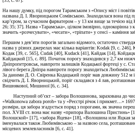
[35, с. 67].
На нашу думку, під порогом Тарамським з «Опису міст і повітів 
названа Д. І. Яворницьким Сомівською. Знаходилася вона під 
кар’єром, за сучасним фарватером – у 13 км вище за течією від 
26; 35; 37]. Назва «Тарамська», цілком імовірно, однокорінна з
значить «розчесувати», «чесати», «тріпати» у сенсі – каміння за
Першим з дев’яти порогів загально відомого, остаточно стверд
назва у різних джерелах має кілька варіантів: Kodak [9, с. 246], К
Кодак [39, с. 565], Cudak [40], Kudack [41], Кайдак [14], Койдац
Кайдацкой [15, с. 89]. Початок порогу знаходився у 2,7 км нижч
Дніпропетровськ, навпроти залишків Кодацької фортеці у с. Ста
лівого берега Дніпра навпроти порогу знаходиться Любимівський г
За даними Д. О. Свіренка Кодацький поріг мав довжину 512 м і с
свідчить Д. І. Яворницький, поріг складався з 4 лав, розташова
Вишнякової, Мишиної [6, с. 34].
Наступний об’єкт – забора Волошинова, зарахована до числа 
«Walkonowa zabora poroh» та у «Реєстрі річок і прикмет…» 1697 р.
розміри, ця забора згадується поряд з порогами, як значна пер
пол. ХVIII ст. вона має назву «припора Валошина Пристинь» [1
Волошской» [17], «забора Яцева» [18], «Волошина или Яцкая забо
іменувалася також Любимівською – за назвою села, розташован
місцевих землевласників [6, с. 41].