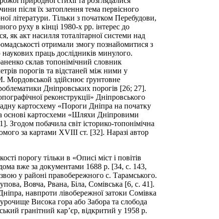
рожої природної стихії та розглядалися
ичини після їх затоплення тема первісного
ної літератури. Тільки з початком Перебудови,
ого руху в кінці 1980-х рр. інтерес до
я, як акт насилля тоталітарної системи над
омадськості отримали змогу познайомитися з
 наукових праць дослідників минулого.
баненко склав топонімічний словник
трів порогів та відстаней між ними у
. М. Мордовськой здійснює ґрунтовне
роблематики Дніпровських порогів [26; 27].
опографічної реконструкції» Дніпровського
ладну картосхему «Пороги Дніпра на початку
 на основі картосхеми «Шляхи Дніпровими
1]. Згодом побачила світ історико-топонімічна
мого за картами ХVIII ст. [32]. Наразі автор
сті порогу тільки в «Описі міст і повітів
ідома вже за документами 1688 р. [34, с. 143,
назвою у районі правобережного с. Тарамського.
ова, Вовча, Рвана, Біла, Сомівська [6, с. 41].
Дніпра, навпроти лівобережної затоки Сомівка
ся урочище Висока гора або Забора та слобода
ський гранітний кар’єр, відкритий у 1958 р.