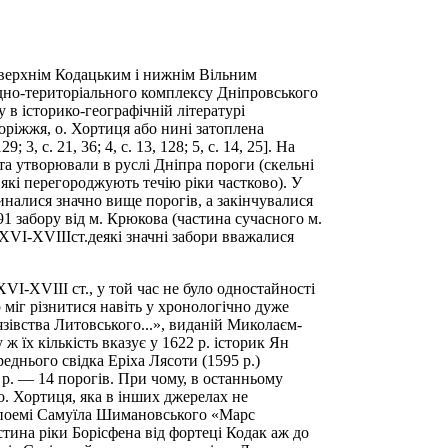
 верхнім Кодацьким і нижнім Вільним
одно-територіального комплексу Дніпровського
в історико-географічній літературі
оріжжя, о. Хортиця або нині затоплена
, с. 21, 36; 4, с. 13, 128; 5, с. 14, 25]. На
та утворювали в руслі Дніпра пороги (скельні
 які перегороджують течію ріки частково). У
чиналися значно вище порогів, а закінчувалися
91 забору від м. Крюкова (частина сучасного м.
. ХVI-XVIIIст.деякі значні забори вважалися
ХVI-XVIII ст., у той час не було одностайності
р міг різнитися навіть у хронологічно дуже
зівства Литовського...», виданій Миколаєм-
ж їх кількість вказує у 1622 р. історик Ян
реднього свідка Еріха Лясоти (1595 р.)
 р. — 14 порогів. При чому, в останньому
о. Хортиця, яка в інших джерелах не
ні в поемі Самуїла Шимановського «Марс
астина ріки Борісфена від фортеці Кодак аж до