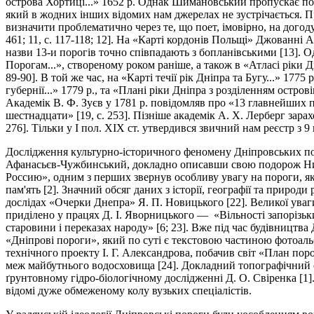
острова Хортиці...» 1652 р. Однак Шимановський пропускає по
який в жодних інших відомих нам джерелах не зустрічається. П
визначити проблематично через те, що поет, імовірно, на догоду
461; 11, с. 117-118; 12]. На «Карті кордонів Польщі» Джованні А
назви 13-и порогів точно співпадають з бопланівськими [13]. 
Порогам...», створеному роком раніше, а також в «Атласі ріки Дні
89-90]. В той же час, на «Карті течії рік Дніпра та Бугу...» 1775
губернії...» 1779 р., та «Плані ріки Дніпра з розділенням островів
Академік В. Ф. Зуєв у 1781 р. повідомляв про «13 главнейших 
шестнадцати» [19, с. 253]. Пізніше академік А. Х. Лерберг зарахо
276]. Тільки у І пол. ХІХ ст. утвердився звичний нам реєстр з 9 п
Дослідження культурно-історичного феномену Дніпровських поро
Афанасьєв-Чужбинський, докладно описавши свою подорож Н
Россию», одним з перших звернув особливу увагу на пороги, як
пам'ять [2]. Значний обсяг даних з історії, географії та природи
дослідах «Очерки Днепра» Я. П. Новицького [22]. Великої ува
приділено у працях Д. І. Яворницького — «Вільності запорізьк
старовини і переказах народу» [6; 23]. Вже під час будівницт
«Дніпрові пороги», який по суті є текстовою частиною фотоальбо
технічного проекту І. Г. Александрова, побачив світ «План по
меж майбутнього водосховища [24]. Докладний топографічний 
ґрунтовному гідро-біологічному дослідженні Д. О. Свіренка [1].
відомі дуже обмеженому колу вузьких спеціалістів.