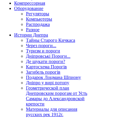
Компрессорная
Оборудование
Регуляторы
Компьютеры
Распродажа
Разное
Истории Днепра
Тайны Старого Кичкаса
Через пороги...
Туризм и пороги
Дніпровські Пороги...
Де шукати пороги?
Картосхема Порогів
Загибель порогів
Подарок Лоцмана Шпиону
Дніпро у вирі потопу
Геометрической план
Днепровским порогам от Усть
Самары до Александровской
крепости
Материалы для описания
русских рек 1912г.