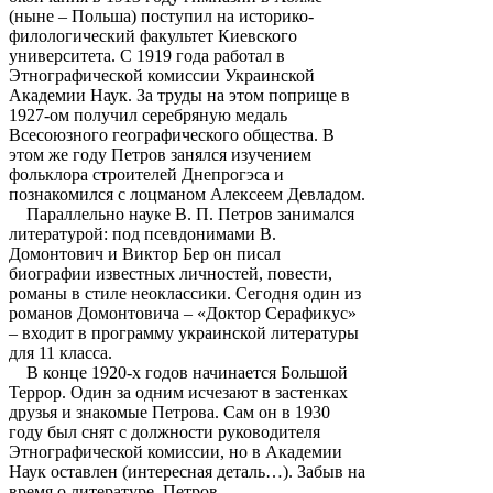
(ныне – Польша) поступил на историко-
филологический факультет Киевского
университета. С 1919 года работал в
Этнографической комиссии Украинской
Академии Наук. За труды на этом поприще в
1927-ом получил серебряную медаль
Всесоюзного географического общества. В
этом же году Петров занялся изучением
фольклора строителей Днепрогэса и
познакомился с лоцманом Алексеем Девладом.
Параллельно науке В. П. Петров занимался
литературой: под псевдонимами В.
Домонтович и Виктор Бер он писал
биографии известных личностей, повести,
романы в стиле неоклассики. Сегодня один из
романов Домонтовича – «Доктор Серафикус»
– входит в программу украинской литературы
для 11 класса.
В конце 1920-х годов начинается Большой
Террор. Один за одним исчезают в застенках
друзья и знакомые Петрова. Сам он в 1930
году был снят с должности руководителя
Этнографической комиссии, но в Академии
Наук оставлен (интересная деталь…). Забыв на
время о литературе, Петров