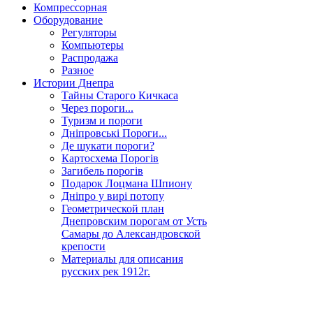
Компрессорная
Оборудование
Регуляторы
Компьютеры
Распродажа
Разное
Истории Днепра
Тайны Старого Кичкаса
Через пороги...
Туризм и пороги
Дніпровські Пороги...
Де шукати пороги?
Картосхема Порогів
Загибель порогів
Подарок Лоцмана Шпиону
Дніпро у вирі потопу
Геометрической план
Днепровским порогам от Усть
Самары до Александровской
крепости
Материалы для описания
русских рек 1912г.