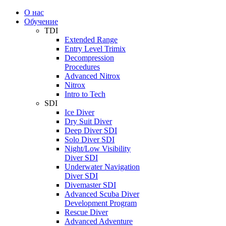
О нас
Обучение
TDI
Extended Range
Entry Level Trimix
Decompression
Procedures
Advanced Nitrox
Nitrox
Intro to Tech
SDI
Ice Diver
Dry Suit Diver
Deep Diver SDI
Solo Diver SDI
Night/Low Visibility
Diver SDI
Underwater Navigation
Diver SDI
Divemaster SDI
Advanced Scuba Diver
Development Program
Rescue Diver
Advanced Adventure