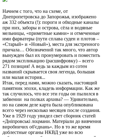
Начнем с того, что на схеме, от
Днепропетровска до Запорожья, изображено
аж 332 объекта (!): пороги и обходные каналы
при них, заборы и острова, сёла и водяные
мельницы, «приметные камни» и отмеченные
ими фарватеры (пути сплава суден и плотов –
«Старый» и «Новый»), места для экстренного
причала… Обозначений так много, что автор
вынужден был их пронумеровать и поместить
рядом экспликацию (расшифровку) – всего
271 позиция! А ведь за каждым из сотен
названий скрывается своя легенда, большая
или малая история...
Итак, перед нами, можно сказать, настоящий
памятник эпохи, кладезь информации. Как же
так случилось, что все эти годы он пылился в
забвении на полках архива? — Удивительно,
но на самом деле карта была опубликована
всего через несколько месяцев после создания.
Уже в 1929 году увидел свет сборник статей
«Днiпровські лоцмани. Матеріали до вивчення
виробничих об'єднань». Но в то же время
доблестные органы НКВД уже во всю