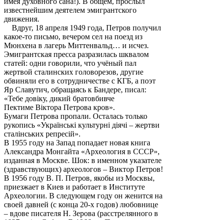
имея духовного сана!). В общем, прослыл
известнейшим деятелем эмигрантского
движения.
Вдруг, 18 апреля 1949 года, Петров получил
какое-то письмо, вечером сел на поезд из
Мюнхена в лагерь Миттенвальд… и исчез.
Эмигрантская пресса разразилась шквалом
статей: одни говорили, что учёный пал
жертвой сталинских головорезов, другие
обвиняли его в сотрудничестве с КГБ, а поэт
Яр Славутич, обращаясь к Бандере, писал:
«Тебе довiку, дикий братовбивче
Пектиме Вiктора Петрова кров».
Бумаги Петрова пропали. Осталась только
рукопись «Украïнськi культурнi дiячi – жертви
сталiнських репресiй».
В 1955 году на Запад попадает новая книга
Александра Монгайта «Археология в СССР»,
изданная в Москве. Шок: в именном указателе
(здравствующих) археологов – Виктор Петров!
В 1956 году В. П. Петров, якобы из Москвы,
приезжает в Киев и работает в Институте
Археологии. В следующем году он женится на
своей давней (с конца 20-х годов) любовнице
– вдове писателя Н. Зерова (расстрелянного в