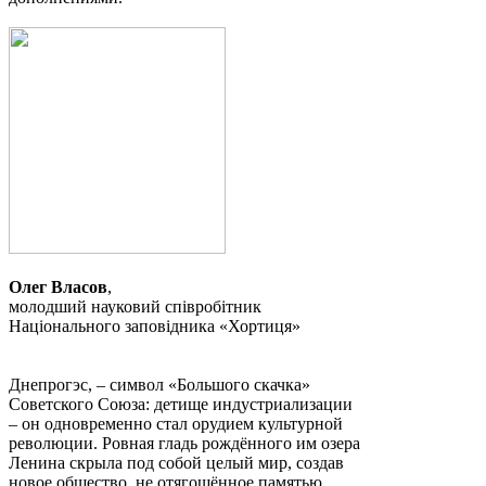
Олег Власов
,
молодший науковий співробітник
Національного заповідника «Хортиця»
Днепрогэс, – символ «Большого скачка»
Советского Союза: детище индустриализации
– он одновременно стал орудием культурной
революции. Ровная гладь рождённого им озера
Ленина скрыла под собой целый мир, создав
новое общество, не отягощённое памятью