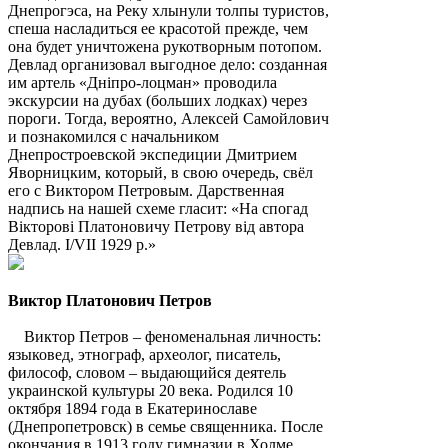
Днепрогэса, на Реку хлынули толпы туристов,
спеша насладиться ее красотой прежде, чем
она будет уничтожена рукотворным потопом.
Девлад организовал выгодное дело: созданная
им артель «Днiпро-лоцман» проводила
экскурсии на дубах (больших лодках) через
пороги. Тогда, вероятно, Алексей Самойлович
и познакомился с начальником
Днепростроевской экспедиции Дмитрием
Яворницким, который, в свою очередь, свёл
его с Виктором Петровым. Дарственная
надпись на нашей схеме гласит: «На спогад
Вікторові Платоновичу Петрову від автора
Девлад. І/VII 1929 р.»
Виктор Платонович Петров
Виктор Петров – феноменальная личность:
языковед, этнограф, археолог, писатель,
философ, словом – выдающийся деятель
украинской культуры 20 века. Родился 10
октября 1894 года в Екатеринославе
(Днепропетровск) в семье священника. После
окончания в 1913 году гимназии в Холме