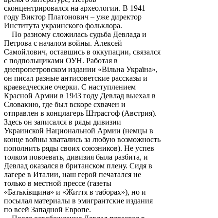
сконцентрировался на археологии. В 1941
году Виктор Платонович – уже директор
Института украинского фольклора.
По разному сложилась судьба Девлада и
Петрова с началом войны. Алексей
Самойлович, оставшись в оккупации, связался
с подпольщиками ОУН. Работая в
днепропетровском издании «Вільна Україна»,
он писал разные антисоветские рассказы и
краеведческие очерки. С наступлением
Красной Армии в 1943 году Девлад выехал в
Словакию, где был вскоре схвачен и
отправлен в концлагерь Штрасгоф (Австрия).
Здесь он записался в ряды дивизии
Украинской Национальной Армии (немцы в
конце войны хватались за любую возможность
пополнить ряды своих союзников). Не успев
толком повоевать, дивизия была разбита, и
Девлад оказался в британском плену. Сидя в
лагере в Италии, наш герой печатался не
только в местной прессе (газеты
«Батьківщина» и «Життя в таборах»), но и
посылал материалы в эмигрантские издания
по всей Западной Европе.