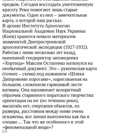
предков. Сегодня воссоздать уничтоженную
красоту Реки помогают лишь старые
документы. Один из них – замечательная
карта, о которой наш рассказ.
В архиве Института Археологии
Национальной Академии Наук Украины
(Киев) хранится немало материалов
знаменитой Днепростроевской
археологической экспедиции (1927-1932).
Работая с ними несколько лет назад,
нынешний гендиректор заповедника
«Хортица» Максим Остапенко наткнулся на
необычный документ. Это – рукописная карта
(точнее – схема) под названием «Шляхи
Днiпровими порогами», нарисованная на
большом, сложенном гармошкой листе
ватмана. Она напоминает колоритный
образчик старинного пиратского творчества:
ориентация на юг (по течению реки),
масштаба нет, очертания объектов, их
размеры, расстояния между ними очень
искажены, все линии выполнены как бы в
спешке… Так что же особенного в этой
«феноменальной вещи»?