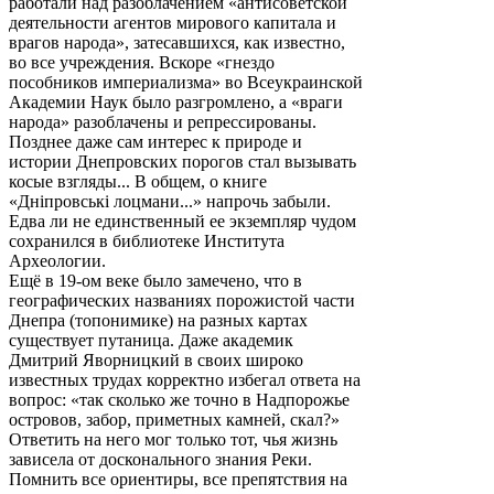
работали над разоблачением «антисоветской
деятельности агентов мирового капитала и
врагов народа», затесавшихся, как известно,
во все учреждения. Вскоре «гнездо
пособников империализма» во Всеукраинской
Академии Наук было разгромлено, а «враги
народа» разоблачены и репрессированы.
Позднее даже сам интерес к природе и
истории Днепровских порогов стал вызывать
косые взгляды... В общем, о книге
«Днiпровські лоцмани...» напрочь забыли.
Едва ли не единственный ее экземпляр чудом
сохранился в библиотеке Института
Археологии.
Ещё в 19-ом веке было замечено, что в
географических названиях порожистой части
Днепра (топонимике) на разных картах
существует путаница. Даже академик
Дмитрий Яворницкий в своих широко
известных трудах корректно избегал ответа на
вопрос: «так сколько же точно в Надпорожье
островов, забор, приметных камней, скал?»
Ответить на него мог только тот, чья жизнь
зависела от досконального знания Реки.
Помнить все ориентиры, все препятствия на