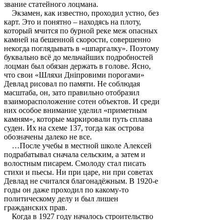
звание статейного лоцмана.
Экзамен, как известно, проходил устно, без
карт. Это и понятно – находясь на плоту,
который мчится по бурной реке меж опасных
камней на бешенной скорости, совершенно
некогда поглядывать в «шпаргалку». Поэтому
буквально всё до мельчайших подробностей
лоцман был обязан держать в голове. Ясно,
что свои «Шляхи Дніпровими порогами»
Девлад рисовал по памяти. Не соблюдая
масштаба, он, зато правильно отобразил
взаиморасположение сотен объектов. И среди
них особое внимание уделил «приметным
камням», которые маркировали путь сплава
суден. Их на схеме 137, тогда как острова
обозначены далеко не все.
…После учебы в местной школе Алексей
подрабатывал сначала сельским, а затем и
волостным писарем. Смолоду стал писать
стихи и пьесы. Ни при царе, ни при советах
Девлад не считался благонадёжным. В 1920-е
годы он даже проходил по какому-то
политическому делу и был лишен
гражданских прав.
Когда в 1927 году началось строительство