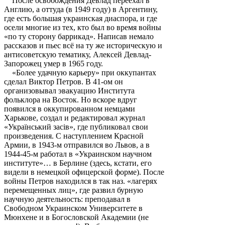
После освобождения Девлад переехал в
Англию, а оттуда (в 1949 году) в Аргентину,
где есть большая украинская диаспора, и где
осели многие из тех, кто был во время войны
«по ту сторону баррикад». Написав немало
рассказов и пьес всё на ту же историческую и
антисоветскую тематику, Алексей Девлад-
Запорожец умер в 1965 году.
«Более удачную карьеру» при оккупантах
сделал Виктор Петров. В 41-ом он
организовывал эвакуацию Института
фольклора на Восток. Но вскоре вдруг
появился в оккупированном немцами
Харькове, создал и редактировал журнал
«Украïнський засiв», где публиковал свои
произведения. С наступлением Красной
Армии, в 1943-м отправился во Львов, а в
1944-45-м работал в «Украинском научном
институте»… в Берлине (здесь, кстати, его
видели в немецкой офицерской форме). После
войны Петров находился в так наз. «лагерях
перемещенных лиц», где развил бурную
научную деятельность: преподавал в
Свободном Украинском Университете в
Мюнхене и в Богословской Академии (не