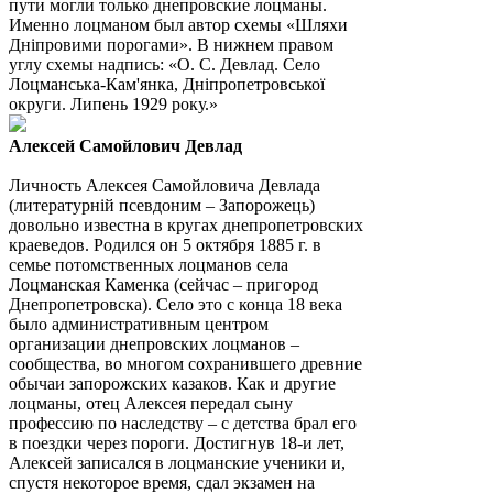
пути могли только днепровские лоцманы.
Именно лоцманом был автор схемы «Шляхи
Днiпровими порогами». В нижнем правом
углу схемы надпись: «О. С. Девлад. Село
Лоцманська-Кам'янка, Дніпропетровської
округи. Липень 1929 року.»
Алексей Самойлович Девлад
Личность Алексея Самойловича Девлада
(литературній псевдоним – Запорожець)
довольно известна в кругах днепропетровских
краеведов. Родился он 5 октября 1885 г. в
семье потомственных лоцманов села
Лоцманская Каменка (сейчас – пригород
Днепропетровска). Село это с конца 18 века
было административным центром
организации днепровских лоцманов –
сообщества, во многом сохранившего древние
обычаи запорожских казаков. Как и другие
лоцманы, отец Алексея передал сыну
профессию по наследству – с детства брал его
в поездки через пороги. Достигнув 18-и лет,
Алексей записался в лоцманские ученики и,
спустя некоторое время, сдал экзамен на