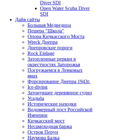
Diver SDI
Open Water Scuba Diver
SDI
Дайв сайты
Большая Медведица
Пещера "Школа"
Опора Кичкасского Моста
Wreck Днепра
Днепровские пороги
Rock Einlage
Затопленные церкви в
окрестностях Запорожья
Погружаемся в Левковых
ямах
Форсирование Днепра 1943г.
Ice-diving
Затонувшее деревянное судно
Усадьба
Исторические находки
Водомерный пост Российской
Империи
Кичкасский мост
Несамоходная баржа
Остров Перун
Наумова Балка