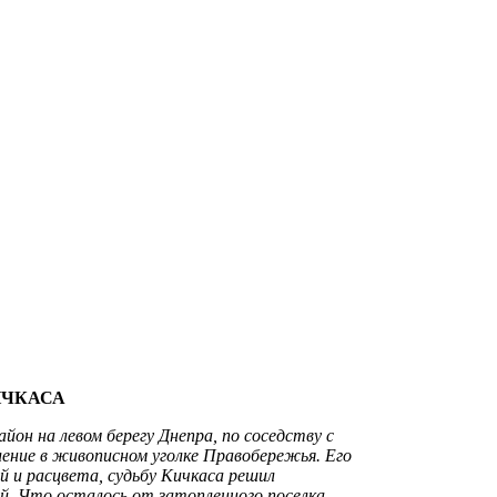
ИЧКАСА
йон на левом берегу Днепра, по соседству с
ение в живописном уголке Правобережья. Его
 и расцвета, судьбу Кичкаса решил
ой. Что осталось от затопленного поселка