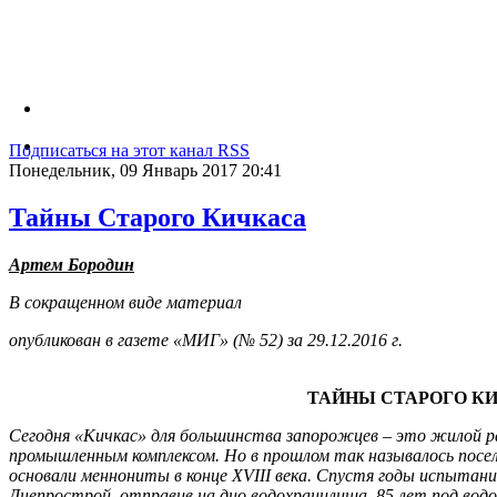
Подписаться на этот канал RSS
Понедельник, 09 Январь 2017 20:41
Тайны Старого Кичкаса
Артем Бородин
В сокращенном виде материал
опубликован в газете «МИГ» (№ 52) за 29.12.2016 г.
ТАЙНЫ СТАРОГО К
Сегодня «Кичкас» для большинства запорожцев
–
это жилой ра
промышленным комплексом. Но в прошлом так называлось посел
основали меннониты в конце
XVIII
века. Спустя годы испытаний
Днепрострой, отправив на дно водохранилища. 85 лет под вод