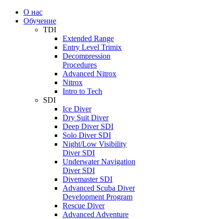
О нас
Обучение
TDI
Extended Range
Entry Level Trimix
Decompression
Procedures
Advanced Nitrox
Nitrox
Intro to Tech
SDI
Ice Diver
Dry Suit Diver
Deep Diver SDI
Solo Diver SDI
Night/Low Visibility
Diver SDI
Underwater Navigation
Diver SDI
Divemaster SDI
Advanced Scuba Diver
Development Program
Rescue Diver
Advanced Adventure