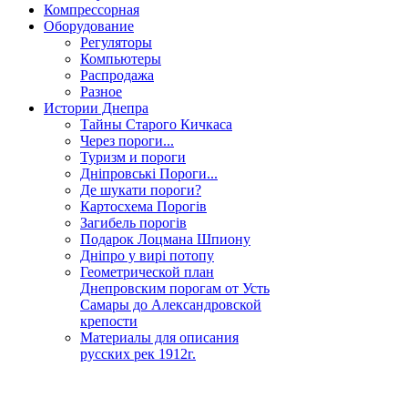
Компрессорная
Оборудование
Регуляторы
Компьютеры
Распродажа
Разное
Истории Днепра
Тайны Старого Кичкаса
Через пороги...
Туризм и пороги
Дніпровські Пороги...
Де шукати пороги?
Картосхема Порогів
Загибель порогів
Подарок Лоцмана Шпиону
Дніпро у вирі потопу
Геометрической план
Днепровским порогам от Усть
Самары до Александровской
крепости
Материалы для описания
русских рек 1912г.