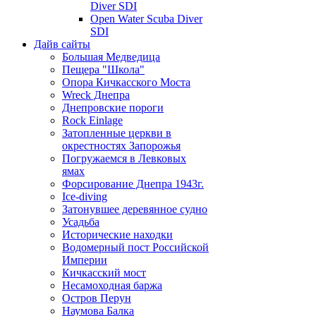
Diver SDI
Open Water Scuba Diver
SDI
Дайв сайты
Большая Медведица
Пещера "Школа"
Опора Кичкасского Моста
Wreck Днепра
Днепровские пороги
Rock Einlage
Затопленные церкви в
окрестностях Запорожья
Погружаемся в Левковых
ямах
Форсирование Днепра 1943г.
Ice-diving
Затонувшее деревянное судно
Усадьба
Исторические находки
Водомерный пост Российской
Империи
Кичкасский мост
Несамоходная баржа
Остров Перун
Наумова Балка