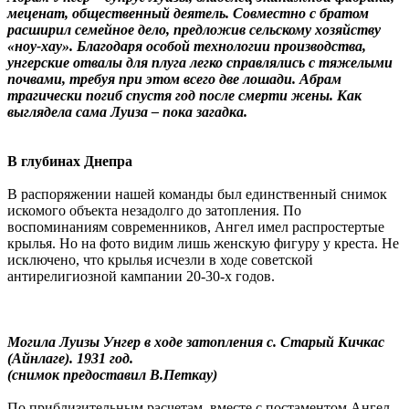
меценат, общественный деятель. Совместно с братом
расширил семейное дело, предложив сельскому хозяйству
«ноу-хау». Благодаря особой технологии производства,
унгерские отвалы для плуга легко справлялись с тяжелыми
почвами, требуя при этом всего две лошади. Абрам
трагически погиб спустя год после смерти жены. Как
выглядела сама Луиза – пока загадка.
В глубинах Днепра
В распоряжении нашей команды был единственный снимок
искомого объекта незадолго до затопления. По
воспоминаниям современников, Ангел имел распростертые
крылья. Но на фото видим лишь женскую фигуру у креста. Не
исключено, что крылья исчезли в ходе советской
антирелигиозной кампании 20-30-х годов.
Могила Луизы Унгер в ходе затопления с. Старый Кичкас
(Айнлаге). 1931 год.
(снимок предоставил В.Петкау)
По приблизительным расчетам, вместе с постаментом Ангел