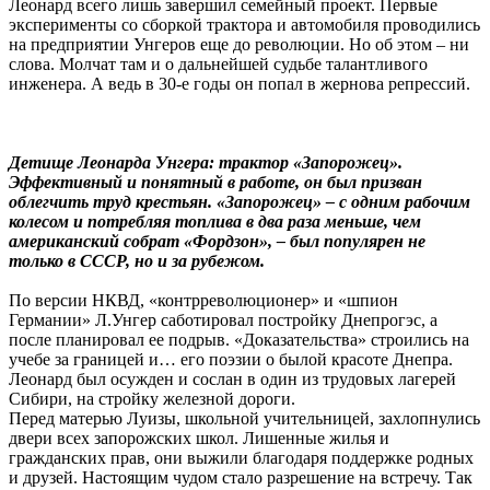
Леонард всего лишь завершил семейный проект. Первые
эксперименты со сборкой трактора и автомобиля проводились
на предприятии Унгеров еще до революции. Но об этом – ни
слова. Молчат там и о дальнейшей судьбе талантливого
инженера. А ведь в 30-е годы он попал в жернова репрессий.
Детище Леонарда Унгера: трактор «Запорожец».
Эффективный и понятный в работе, он был призван
облегчить труд крестьян. «Запорожец» – с одним рабочим
колесом и потребляя топлива в два раза меньше, чем
американский собрат «Фордзон», – был популярен не
только в СССР, но и за рубежом.
По версии НКВД, «контрреволюционер» и «шпион
Германии» Л.Унгер cаботировал постройку Днепрогэс, а
после планировал ее подрыв. «Доказательства» строились на
учебе за границей и… его поэзии о былой красоте Днепра.
Леонард был осужден и сослан в один из трудовых лагерей
Сибири, на стройку железной дороги.
Перед матерью Луизы, школьной учительницей, захлопнулись
двери всех запорожских школ. Лишенные жилья и
гражданских прав, они выжили благодаря поддержке родных
и друзей. Настоящим чудом стало разрешение на встречу. Так