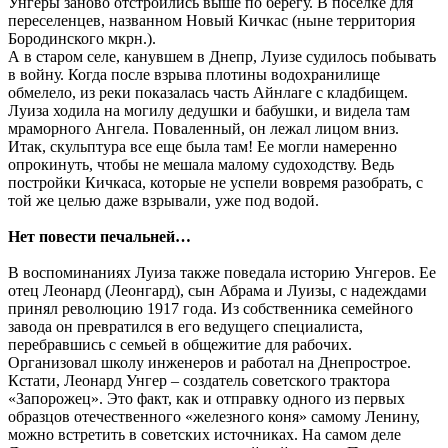
Унгеры заново отстроились выше по берегу. В поселке для
переселенцев, названном Новый Кичкас (ныне территория
Бородинского мкрн.).
А в старом селе, канувшем в Днепр, Луизе судилось побывать
в войну. Когда после взрыва плотины водохранилище
обмелело, из реки показалась часть Айнлаге с кладбищем.
Луиза ходила на могилу дедушки и бабушки, и видела там
мраморного Ангела. Поваленный, он лежал лицом вниз.
Итак, скульптура все еще была там! Ее могли намеренно
опрокинуть, чтобы не мешала малому судоходству. Ведь
постройки Кичкаса, которые не успели вовремя разобрать, с
той же целью даже взрывали, уже под водой.
Нет повести печальней…
В воспоминаниях Луиза также поведала историю Унгеров. Ее
отец Леонард (Леонгард), сын Абрама и Луизы, с надеждами
принял революцию 1917 года. Из собственника семейного
завода он превратился в его ведущего специалиста,
перебравшись с семьей в общежитие для рабочих.
Организовал школу инженеров и работал на Днепрострое.
Кстати, Леонард Унгер – создатель советского трактора
«Запорожец». Это факт, как и отправку одного из первых
образцов отечественного «железного коня» самому Ленину,
можно встретить в советских источниках. На самом деле