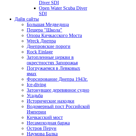
Diver SDI
Open Water Scuba Diver
SDI
Дайв сайты
Большая Медведица
Пещера "Школа"
Опора Кичкасского Моста
Wreck Днепра
Днепровские пороги
Rock Einlage
Затопленные церкви в
окрестностях Запорожья
Погружаемся в Левковых
ямах
Форсирование Днепра 1943г.
Ice-diving
Затонувшее деревянное судно
Усадьба
Исторические находки
Водомерный пост Российской
Империи
Кичкасский мост
Несамоходная баржа
Остров Перун
Наумова Балка