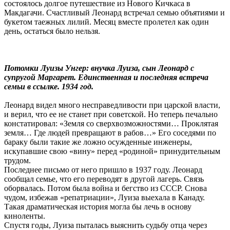
состоялось долгое путешествие из Нового Кичкаса в
Макдагачи. Счастливый Леонард встречал семью объятиями и
букетом таежных лилий. Месяц вместе пролетел как один
день, остаться было нельзя.
Потомки Луизы Унгер: внучка Луиза, сын Леонард с
супругой Маргарет. Единственная и последняя встреча
семьи в ссылке. 1934 год.
Леонард видел много несправедливости при царской власти,
и верил, что ее не станет при советской. Но теперь печально
констатировал: «Земля со сверхвозможностями… Проклятая
земля… Где людей превращают в рабов…» Его соседями по
бараку были такие же ложно осужденные инженеры,
искупавшие свою «вину» перед «родиной» принудительным
трудом.
Последнее письмо от него пришло в 1937 году. Леонард
сообщал семье, что его переводят в другой лагерь. Связь
оборвалась. Потом была война и бегство из СССР. Снова
чудом, избежав «репатриации», Луиза выехала в Канаду.
Такая драматическая история могла бы лечь в основу
киноленты.
Спустя годы, Луиза пыталась выяснить судьбу отца через