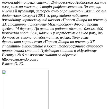
топографічної реконструкції Дніпровського Надпорожжя має
вже, можна сказати, історіографічне значення. За час, що
минув з її публікації, автором було опрацьовано чималий об’єм
додаткових джерел і 2011-го року видано набагато
докладнішу картосхему під назвою «Пороги Дніпра на початку
ХХ століття», присвячену Міжнародному дню дій проти
гребель 14 березня. Ця остання робота містить близько 600
топонімів проти 296, наявних у картосхемі 2006-го року, яку
до того ж виконано недостатньо якісно. Тому саме
фрагменти
картосхеми «Пороги Дніпра на початку ХХ
століття»
використано в якості топографічного супроводу
пропонованої статті. Публікацію статті в «Музейному
Віснику» № 6 ви можете знайти за адресою:
http://zokm.jimdo.com .
Власов О. Ю.