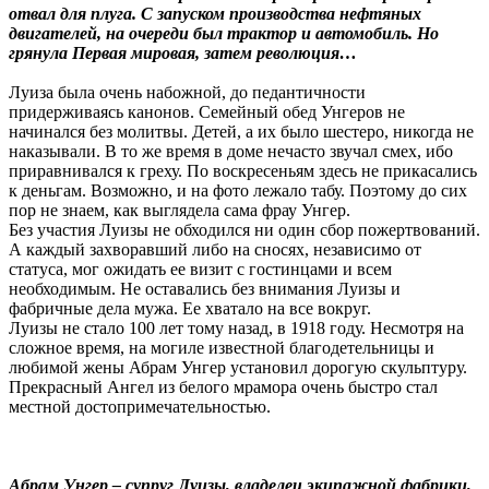
отвал для плуга. С запуском производства нефтяных
двигателей, на очереди был трактор и автомобиль. Но
грянула Первая мировая, затем революция…
Луиза была очень набожной, до педантичности
придерживаясь канонов. Семейный обед Унгеров не
начинался без молитвы. Детей, а их было шестеро, никогда не
наказывали. В то же время в доме нечасто звучал смех, ибо
приравнивался к греху. По воскресеньям здесь не прикасались
к деньгам. Возможно, и на фото лежало табу. Поэтому до сих
пор не знаем, как выглядела сама фрау Унгер.
Без участия Луизы не обходился ни один сбор пожертвований.
А каждый захворавший либо на сносях, независимо от
статуса, мог ожидать ее визит с гостинцами и всем
необходимым. Не оставались без внимания Луизы и
фабричные дела мужа. Ее хватало на все вокруг.
Луизы не стало 100 лет тому назад, в 1918 году. Несмотря на
сложное время, на могиле известной благодетельницы и
любимой жены Абрам Унгер установил дорогую скульптуру.
Прекрасный Ангел из белого мрамора очень быстро стал
местной достопримечательностью.
Абрам Унгер – супруг Луизы, владелец экипажной фабрики,