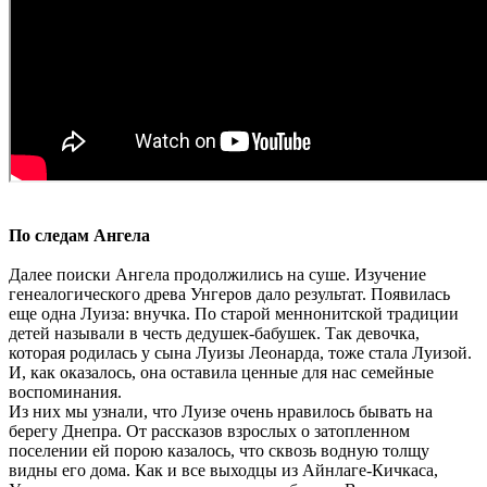
По следам Ангела
Далее поиски Ангела продолжились на суше. Изучение
генеалогического древа Унгеров дало результат. Появилась
еще одна Луиза: внучка. По старой меннонитской традиции
детей называли в честь дедушек-бабушек. Так девочка,
которая родилась у сына Луизы Леонарда, тоже стала Луизой.
И, как оказалось, она оставила ценные для нас семейные
воспоминания.
Из них мы узнали, что Луизе очень нравилось бывать на
берегу Днепра. От рассказов взрослых о затопленном
поселении ей порою казалось, что сквозь водную толщу
видны его дома. Как и все выходцы из Айнлаге-Кичкаса,