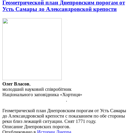
Геометрической план Днепровским порогам от
Усть Самары до Александровской крепости
Олег Власов
,
молодший науковий співробітник
Національного заповідника «Хортиця»
.
Геометрической план Днепровским порогам от Усть Самары
до Александровской крепости с показанием по обе стороны
реки близ лежащей ситуации. Снят 1771 году.
Описание Днепровских порогов.
Опубликовано в
Истории Днепра