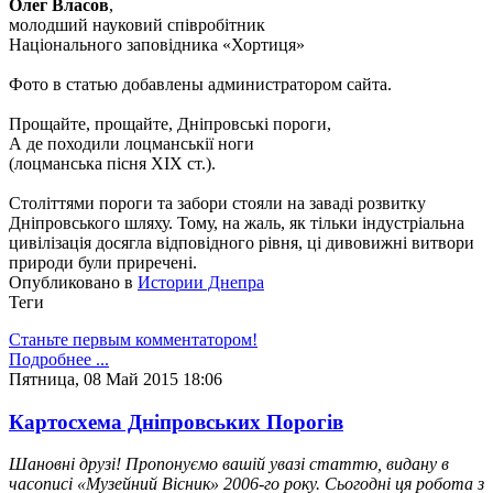
Олег Власов
,
молодший науковий співробітник
Національного заповідника «Хортиця»
Фото в статью добавлены администратором сайта.
Прощайте, прощайте, Дніпровські пороги,
А де походили лоцманськії ноги
(лоцманська пісня ХІХ ст.).
Століттями пороги та забори стояли на заваді розвитку
Дніпровського шляху. Тому, на жаль, як тільки індустріальна
цивілізація досягла відповідного рівня, ці дивовижні витвори
природи були приречені.
Опубликовано в
Истории Днепра
Теги
Станьте первым комментатором!
Подробнее ...
Пятница, 08 Май 2015 18:06
Картосхема Дніпровських Порогів
Шановні друзі! Пропонуємо вашій увазі статтю, видану в
часописі «Музейний Вісник» 2006-го року. Сьогодні ця робота з