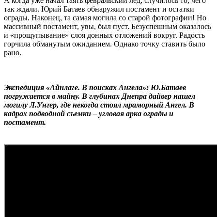
А когда уже начал таять февральский лед, случилось то, чего
так ждали. Юрий Батаев обнаружил постамент и остатки
ограды. Наконец, та самая могила со старой фотографии! Но
массивный постамент, увы, был пуст. Безуспешным оказалось
и «прощупывание» слоя донных отложений вокруг. Радость
горчила обманутым ожиданием. Однако точку ставить было
рано.
Экспедиция «Айнлаге. В поисках Ангела»: Ю.Батаев
погружается в майну. В глубинах Днепра дайвер нашел
могилу Л.Унгер, где некогда стоял мраморный Ангел. В
кадрах подводной съемки – угловая арка ограды и
постамент.