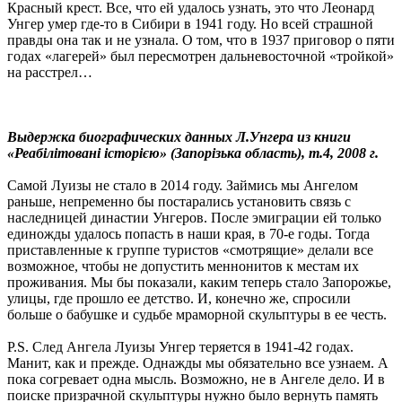
Красный крест. Все, что ей удалось узнать, это что Леонард
Унгер умер где-то в Сибири в 1941 году. Но всей страшной
правды она так и не узнала. О том, что в 1937 приговор о пяти
годах «лагерей» был пересмотрен дальневосточной «тройкой»
на расстрел…
Выдержка биографических данных Л.Унгера из книги
«Реабілітовані історією» (Запорізька область), т.4, 2008 г.
Самой Луизы не стало в 2014 году. Займись мы Ангелом
раньше, непременно бы постарались установить связь с
наследницей династии Унгеров. После эмиграции ей только
единожды удалось попасть в наши края, в 70-е годы. Тогда
приставленные к группе туристов «смотрящие» делали все
возможное, чтобы не допустить меннонитов к местам их
проживания. Мы бы показали, каким теперь стало Запорожье,
улицы, где прошло ее детство. И, конечно же, спросили
больше о бабушке и судьбе мраморной скульптуры в ее честь.
P.S. След Ангела Луизы Унгер теряется в 1941-42 годах.
Манит, как и прежде. Однажды мы обязательно все узнаем. А
пока согревает одна мысль. Возможно, не в Ангеле дело. И в
поиске призрачной скульптуры нужно было вернуть память