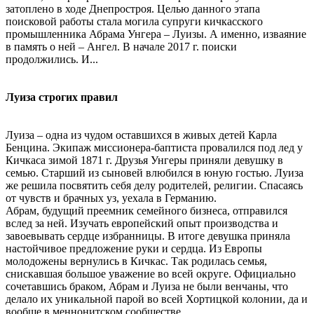
затоплено в ходе Днепростроя. Целью данного этапа
поисковой работы стала могила супруги кичкасского
промышленника Абрама Унгера – Луизы. А именно, изваяние
в память о ней – Ангел. В начале 2017 г. поиски
продолжились. И...
Луиза строгих правил
Луиза – одна из чудом оставшихся в живых детей Карла
Бенцина. Экипаж миссионера-баптиста провалился под лед у
Кичкаса зимой 1871 г. Друзья Унгеры приняли девушку в
семью. Старший из сыновей влюбился в юную гостью. Луиза
же решила посвятить себя делу родителей, религии. Спасаясь
от чувств и брачных уз, уехала в Германию.
Абрам, будущий преемник семейного бизнеса, отправился
вслед за ней. Изучать европейский опыт производства и
завоевывать сердце избранницы. В итоге девушка приняла
настойчивое предложение руки и сердца. Из Европы
молодожены вернулись в Кичкас. Так родилась семья,
снискавшая большое уважение во всей округе. Официально
сочетавшись браком, Абрам и Луиза не были венчаны, что
делало их уникальной парой во всей Хортицкой колонии, да и
вообще в меннонитском сообществе.