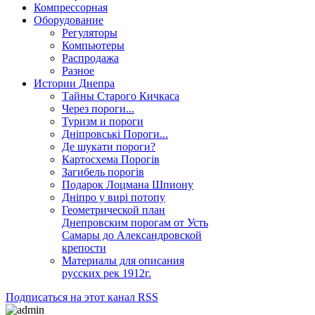
Компрессорная
Оборудование
Регуляторы
Компьютеры
Распродажа
Разное
Истории Днепра
Тайны Старого Кичкаса
Через пороги...
Туризм и пороги
Дніпровські Пороги...
Де шукати пороги?
Картосхема Порогів
Загибель порогів
Подарок Лоцмана Шпиону
Дніпро у вирі потопу
Геометрической план
Днепровским порогам от Усть
Самары до Александровской
крепости
Материалы для описания
русских рек 1912г.
Подписаться на этот канал RSS