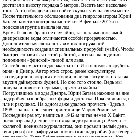
достигал в высоту порядка 5 метров. Весить мог несколько
тонн. А это обнадеживало найти скульптуру на своем месте.
После тщательного обследования дна гидролокатором Юрий
Батаев наметил контрольные точки. В феврале 2017-го
поисковая группа вышла на лед.
Время было выбрано не случайно, так как именно зимой
днепровские воды отличаются особой прозрачностью.
Дополнительная сложность зимних погружений –
необходимость создания специальных прорубей (майн). Чтобы
быстрее справиться с этой работой, арсенал экспедиции
пополнили «финской» пилой для льда.
Cпасибо всем, кто поддержал затею. И кто помогал «рубить
окна» в Днепр. Автор этих строк, ранее консультируя
экспедицию в вопросах истории, в числе энтузиастов также
вкусил дайверских будней. Но оно того стоило. Ведь мы
получали новости первыми, прямо из майны!
Погрузившись в воды Днепра, Юрий Батаев находил на дне
надгробия разнообразных форм и достатка. Покосившиеся, в
иле и ракушках. На одном даже удалось прочесть «Здесь в
1898 г. нашла последнее пристанище Мария Ремпель».
Последний раз эту надпись в 1942-м читал немец Х.Вайгт
после взрыва Днепрогэс и схода водохранилища. Вместе с
коллегой, военным журналистом, они провели целый день,
очищая и фотографируя меннонитские надгробия (где теперь