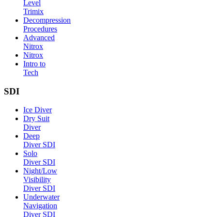
Level
Trimix
Decompression
Procedures
Advanced
Nitrox
Nitrox
Intro to
Tech
SDI
Ice Diver
Dry Suit
Diver
Deep
Diver SDI
Solo
Diver SDI
Night/Low
Visibility
Diver SDI
Underwater
Navigation
Diver SDI