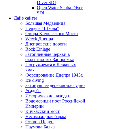
Diver SDI
Open Water Scuba Diver
SDI
Дайв сайты
Большая Медведица
Пещера "Школа"
Опора Кичкасского Моста
Wreck Днепра
Днепровские пороги
Rock Einlage
Затопленные церкви в
окрестностях Запорожья
Погружаемся в Левковых
ямах
Форсирование Днепра 1943г.
Ice-diving
Затонувшее деревянное судно
Усадьба
Исторические находки
Водомерный пост Российской
Империи
Кичкасский мост
Несамоходная баржа
Остров Перун
Наумова Балка