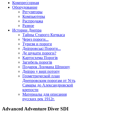
Компрессорная
Оборудование
Регуляторы
Компьютеры
Распродажа
Разное
Истории Днепра
Тайны Старого Кичкаса
Через пороги...
Туризм и пороги
Дніпровські Пороги...
Де шукати пороги?
Картосхема Порогів
Загибель порогів
Подарок Лоцмана Шпиону
Дніпро у вирі потопу
Геометрической план
Днепровским порогам от Усть
Самары до Александровской
крепости
Материалы для описания
русских рек 1912г.
Advanced Adventure Diver SDI