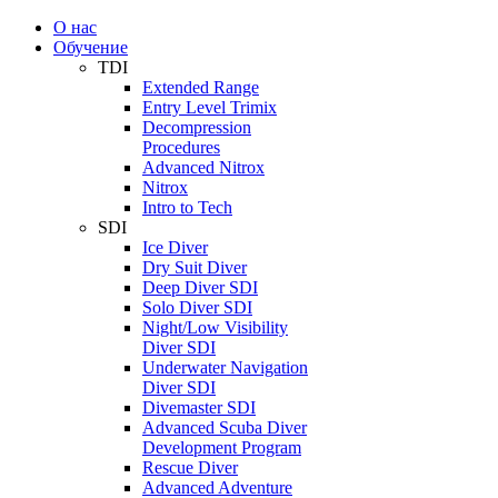
О нас
Обучение
TDI
Extended Range
Entry Level Trimix
Decompression
Procedures
Advanced Nitrox
Nitrox
Intro to Tech
SDI
Ice Diver
Dry Suit Diver
Deep Diver SDI
Solo Diver SDI
Night/Low Visibility
Diver SDI
Underwater Navigation
Diver SDI
Divemaster SDI
Advanced Scuba Diver
Development Program
Rescue Diver
Advanced Adventure