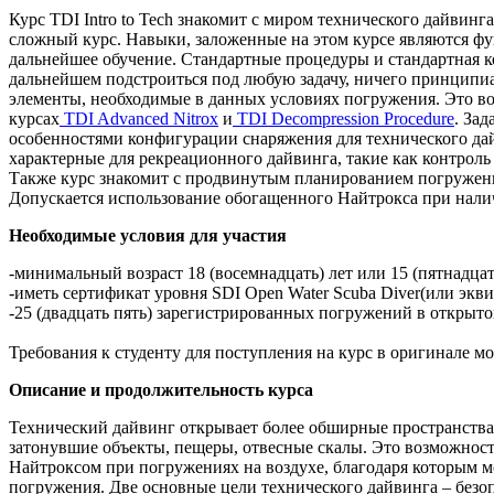
Курс TDI Intro to Tech знакомит с миром технического дайвин
сложный курс. Навыки, заложенные на этом курсе являются фу
дальнейшее обучение. Стандартные процедуры и стандартная к
дальнейшем подстроиться под любую задачу, ничего принципиа
элементы, необходимые в данных условиях погружения. Это во
курсах
TDI Advanced Nitrox
и
TDI Decompression Procedure
. Зад
особенностями конфигурации снаряжения для технического да
характерные для рекреационного дайвинга, такие как контроль
Также курс знакомит с продвинутым планированием погружени
Допускается использование обогащенного Найтрокса при нали
Необходимые условия для участия
-минимальный возраст 18 (восемнадцать) лет или 15 (пятнадцат
-иметь сертификат уровня SDI Open Water Scuba Diver(или экв
-25 (двадцать пять) зарегистрированных погружений в открыто
Требования к студенту для поступления на курс в оригинале м
Описание и продолжительность курса
Технический дайвинг открывает более обширные пространства 
затонувшие объекты, пещеры, отвесные скалы. Это возможнос
Найтроксом при погружениях на воздухе, благодаря которым м
погружения. Две основные цели технического дайвинга – безоп