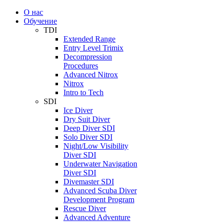
О нас
Обучение
TDI
Extended Range
Entry Level Trimix
Decompression
Procedures
Advanced Nitrox
Nitrox
Intro to Tech
SDI
Ice Diver
Dry Suit Diver
Deep Diver SDI
Solo Diver SDI
Night/Low Visibility
Diver SDI
Underwater Navigation
Diver SDI
Divemaster SDI
Advanced Scuba Diver
Development Program
Rescue Diver
Advanced Adventure