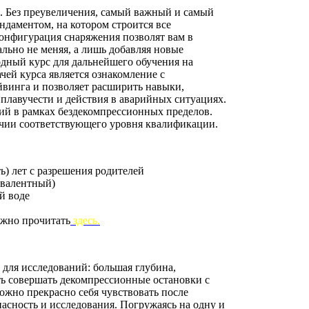
га. Без преувеличения, самый важный и самый
ндаментом, на котором строится все
онфигурация снаряжения позволят вам в
льно не меняя, а лишь добавляя новые
дный курс для дальнейшего обучения на
ачей курса является ознакомление с
йвинга и позволяет расширить навыки,
 плавучести и действия в аварийных ситуациях.
й в рамках бездекомпрессионных пределов.
чии соответствующего уровня квалификации.
ь) лет с разрешения родителей
ивалентный)
й воде
ожно прочитать
здесь
.
для исследований: большая глубина,
ть совершать декомпрессионные остановки с
ожно прекрасно себя чувствовать после
асность и исследования. Погружаясь на одну и