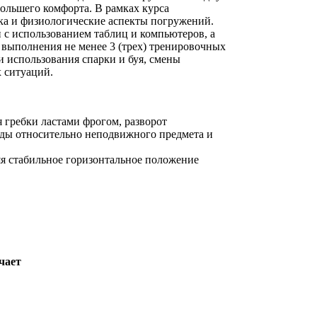
большего комфорта. В рамках курса
ика и физиологические аспекты погружений.
 с использованием таблиц и компьютеров, а
 выполнения не менее 3 (трех) тренировочных
 использования спарки и буя, смены
х ситуаций.
 гребки ластами фрогом, разворот
оды относительно неподвижного предмета и
яя стабильное горизонтальное положение
чает