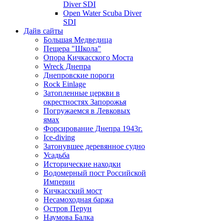
Diver SDI
Open Water Scuba Diver
SDI
Дайв сайты
Большая Медведица
Пещера "Школа"
Опора Кичкасского Моста
Wreck Днепра
Днепровские пороги
Rock Einlage
Затопленные церкви в
окрестностях Запорожья
Погружаемся в Левковых
ямах
Форсирование Днепра 1943г.
Ice-diving
Затонувшее деревянное судно
Усадьба
Исторические находки
Водомерный пост Российской
Империи
Кичкасский мост
Несамоходная баржа
Остров Перун
Наумова Балка