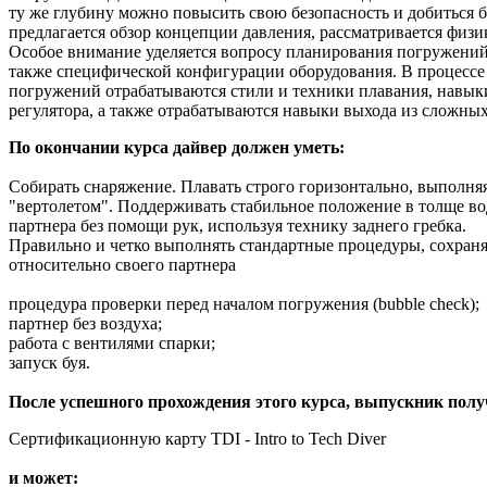
ту же глубину можно повысить свою безопасность и добиться 
предлагается обзор концепции давления, рассматривается физ
Особое внимание уделяется вопросу планирования погружений
также специфической конфигурации оборудования. В процессе
погружений отрабатываются стили и техники плавания, навыки
регулятора, а также отрабатываются навыки выхода из сложны
По окончании курса дайвер должен уметь:
Собирать снаряжение. Плавать строго горизонтально, выполняя
"вертолетом". Поддерживать стабильное положение в толще в
партнера без помощи рук, используя технику заднего гребка.
Правильно и четко выполнять стандартные процедуры, сохран
относительно своего партнера
процедура проверки перед началом погружения (bubble check);
партнер без воздуха;
работа с вентилями спарки;
запуск буя.
После успешного прохождения этого курса, выпускник полу
Сертификационную карту TDI - Intro to Tech Diver
и может: