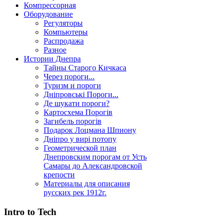
Компрессорная
Оборудование
Регуляторы
Компьютеры
Распродажа
Разное
Истории Днепра
Тайны Старого Кичкаса
Через пороги...
Туризм и пороги
Дніпровські Пороги...
Де шукати пороги?
Картосхема Порогів
Загибель порогів
Подарок Лоцмана Шпиону
Дніпро у вирі потопу
Геометрической план
Днепровским порогам от Усть
Самары до Александровской
крепости
Материалы для описания
русских рек 1912г.
Intro to Tech